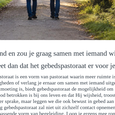
nd en zou je graag samen met iemand wi
t dan dat het gebedspastoraat er voor je
toraat is een vorm van pastoraat waarin meer ruimte i
heden of verlang je ernaar om samen met iemand uitgebre
moeting is, biedt gebedspastoraat de mogelijkheid om m
od betrokken is bij ons leven en dat Hij wijsheid, troo
er sprake, maar leggen we die ook bewust in gebed aan
rling gebedspastoraat zal niet uit zichzelf contact opnem
passende vorm van begeleiding. Loop je ergens mee ron